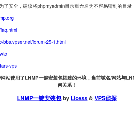
(为了安全，建议将phpmyadmin目录重命名为不容易猜到的目录
nmp.org
/faq.html
://bbs.vpser.net/forum-25-1.html
owto
llars-vps
站使用了LNMP一键安装包搭建的环境，当前域名/网站与LNMP
何关系！
LNMP一键安装包
by
Licess
&
VPS侦探