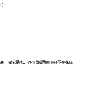
！)
一键安装包、VPS侦探和licess不存在任